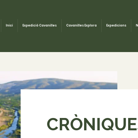
Inici
Expedició Cavanilles
Cavanilles Explora
Expedicions
N
CRÒNIQUE