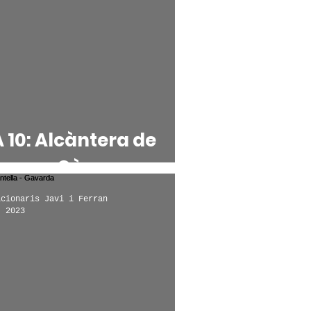
 10: Alcàntera de
quer - Càrcer
icionaris Javi i Ferran
, 2023