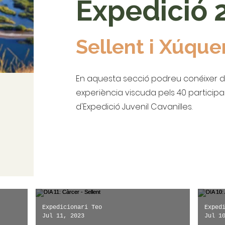
Expedició 
Sellent i Xúque
En aquesta secció podreu conéixer d
experiència viscuda pels 40 participa
d'Expedició Juvenil Cavanilles.
Expedicionari Teo
Exped
Jul 11, 2023
Jul 1