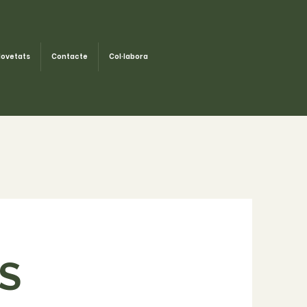
ovetats
Contacte
Col·labora
S