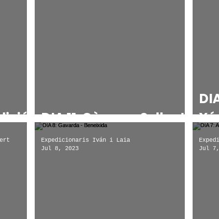
DIA
dició
DIA 11: Càrcer - Sellent
Xú
ert
Expedicionaris Iván i Laia
Exped
Jul 8, 2023
Jul 7