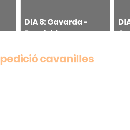
DIA 8: Gavarda -
DIA
uer
Beneixida
Ga
pedició cavanilles
a!
com