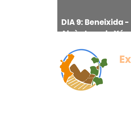
DIA 9: Beneixida -
Alcàntera de Xúq
Ex
Atreveix-te a viure l'aventur
expediciocavanilles@gmail.