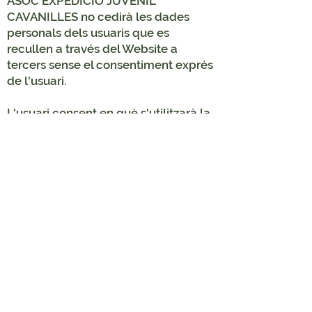
ASOC EXPEDICIO JUVENIL
CAVANILLES no cedirà les dades
personals dels usuaris que es
recullen a través del Website a
tercers sense el consentiment exprés
de l'usuari.
L'usuari consent en què s'utilitzarà la
informació de les seues dades
personals quan així siga requerit per
les Autoritats administratives
competents o per mandat judicial.
Expedició cavanilles