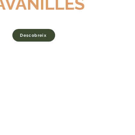
AVANILLES
Descobreix
Inici
Expedició
Cavanilles
Preguntes freqüents
Contacte