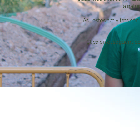
la natu
Aquestes activitats són 
Clica en el següent bo