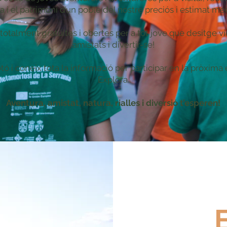
ra i el patrimoni d’un poble del nostre preciós i estimat med
totalment gratüites i obertes per a tot jove que desitge vi
amistats i divertir-se!
tó i coneix tota la informació per participar en la pròxima
Explora.
Aventura, amistat, natura, rialles i diversió t’esperen!