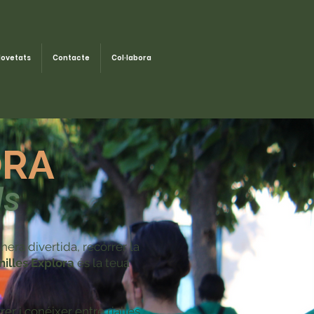
ovetats
Contacte
Col·labora
ORA
ls
nera divertida, recórrer la
illes Explora
és la teua
er i conéixer entre rialles