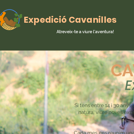
Expedició Cavanilles
Atreveix-te a viure l'aventura!
CA
E
Si tens entre 14 i 30 anys
natura, viure noves expe
Cada mes ens reunim una co