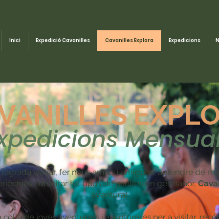
Inici
Expedició Cavanilles
Cavanilles Explora
Expedicions
N
VANILLES EXPL
xpedicions Mensua
 i t’agrada viatjar, fer nous amics i amigues, aprendre de ma
riècnies i deleitar tot tipus de paelles en germanor,
Cavan
aventura!
lla de joves aventurers i aventureres per a visitar, recórr