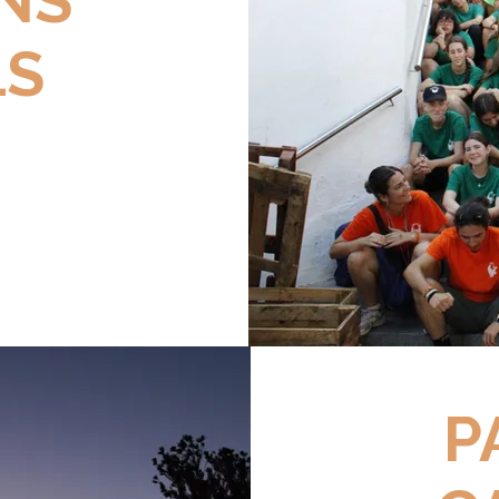
ONS
LS
P