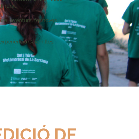
i rural.
ure l’aventura, fer noves
 experiència Cavanilles
EDICIÓ DE