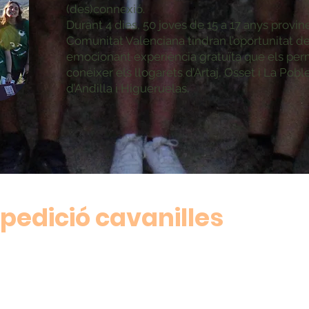
(des)connexió.
Durant 4 dies, 50 joves de 15 a 17 anys provin
Comunitat Valenciana tindran l’oportunitat de
emocionant experiència gratuïta que els perm
conéixer els llogarets d’Artaj, Osset i La Poble
d’Andilla i Higueruelas.
pedició cavanilles