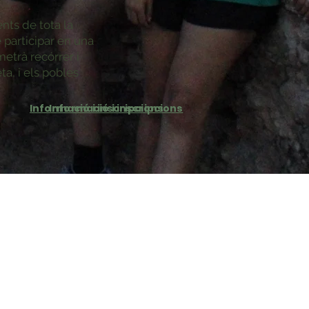
ents de tota la
 participar en una
etrà recórrer i
ta, i els pobles
Informació i inscripcions
Informació i inscripcions
Inici
Expedició
Cavanilles
Preguntes freqüents