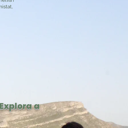
helva i
mistat,
 Explora a