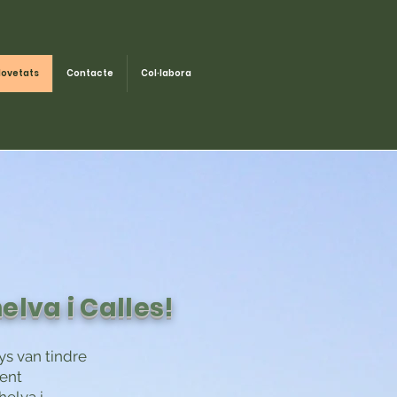
ovetats
Contacte
Col·labora
elva i Calles!
ys van tindre
rent