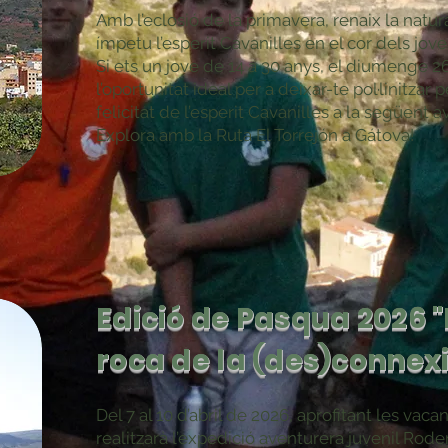
Amb l’eclosió de la primavera, renaix la natur
ímpetu l’esperit Cavanilles en el cor dels jov
Si ets un jove de 14 a 30 anys, el diumenge 26
l’oportunitat ideal per a deixar-te pol·linitzar p
felicitat de l’esperit Cavanilles a la següent 
Explora amb la Ruta El Torrejón a Gátova!
Edició de Pasqua 2026 "
roca de la (des)connexi
Del 7 al 10 d’abril de 2026, aprofitant les vac
realitzarà l’expedició aventurera juvenil Rode