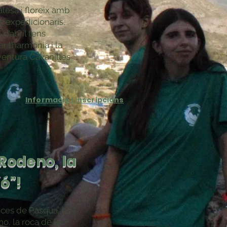
alesa i floreix amb
es expedicionaris.
 d’abril tens
er l’harmonia i la
aventura Cavanilles
Informació i inscripcions
Rodeno, la
ó"!
ances de Pasqua, es
no, la roca de la