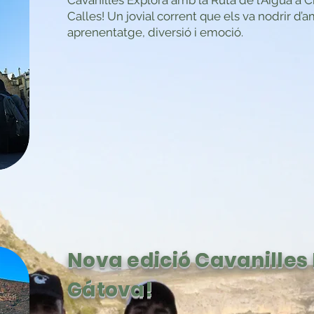
Cavanilles Explora amb la Ruta de l’Aigua a C
Calles! Un jovial corrent que els va nodrir d’a
aprenentatge, diversió i emoció.
Nova edició Cavanilles
Gátova!