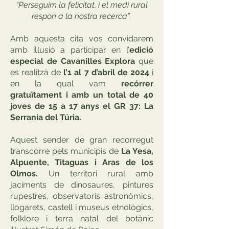
“Perseguim la felicitat, i el medi rural
respon a la nostra recerca”.
Amb aquesta cita vos convidarem
amb il·lusió a participar en l’
edició
especial de Cavanilles Explora
que
es realitzà de
l’1 al 7 d’abril de 2024
i
en la qual vam
recórrer
gratuïtament i amb un total de 40
joves de 15 a 17 anys el GR 37: La
Serrania del Túria.
Aquest sender de gran recorregut
transcorre pels municipis de
La Yesa,
Alpuente, Titaguas i Aras de los
Olmos.
Un territori rural amb
jaciments de dinosaures, pintures
rupestres, observatoris astronòmics,
llogarets, castell i museus etnològics,
folklore i terra natal del botànic