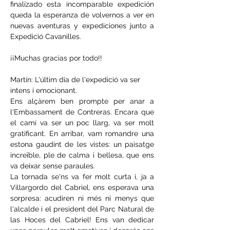
finalizado esta incomparable expedición 
queda la esperanza de volvernos a ver en 
nuevas aventuras y expediciones junto a 
Expedició Cavanilles.
¡¡Muchas gracias por todo!!
Martín: 
L'últim dia de l'expedició va ser 
intens i emocionant. 
Ens alçàrem ben prompte per anar a 
l'Embassament de Contreras. Encara que 
el camí va ser un poc llarg, va ser molt 
gratificant. En arribar, vam romandre una 
estona gaudint de les vistes: un paisatge 
increïble, ple de calma i bellesa, que ens 
va deixar sense paraules.
La tornada se'ns va fer molt curta i, ja a 
Villargordo del Cabriel, ens esperava una 
sorpresa: acudiren ni més ni menys que 
l'alcalde i el president del Parc Natural de 
las Hoces del Cabriel! Ens van dedicar 