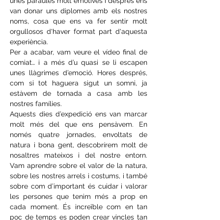
unes paraules molt emotives i després ens 
van donar uns diplomes amb els nostres 
noms, cosa que ens va fer sentir molt 
orgullosos d'haver format part d'aquesta 
experiència.
Per a acabar, vam veure el vídeo final de 
comiat… i a més d’u quasi se li escapen 
unes llàgrimes d’emoció. Hores després, 
com si tot haguera sigut un somni, ja 
estàvem de tornada a casa amb les 
nostres famílies.
Aquests dies d’expedició ens van marcar 
molt més del que ens pensàvem. En 
només quatre jornades, envoltats de 
natura i bona gent, descobrírem molt de 
nosaltres mateixos i del nostre entorn. 
Vam aprendre sobre el valor de la natura, 
sobre les nostres arrels i costums, i també 
sobre com d’important és cuidar i valorar 
les persones que tenim més a prop en 
cada moment. És increïble com en tan 
poc de temps es poden crear vincles tan 