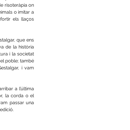
e risoteràpia on 
imals o imitar a 
rtir els llaços 
talgar, que ens 
 de la història 
ra i la societat 
del poble; també 
stalgar, i vam 
ribar a l’última 
, la corda o el 
 vam passar una 
edició.