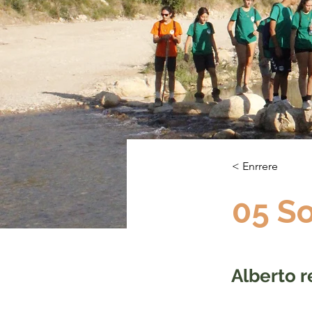
< Enrrere
05 So
Alberto r