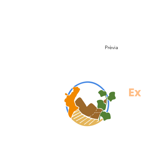
Prèvia
Ex