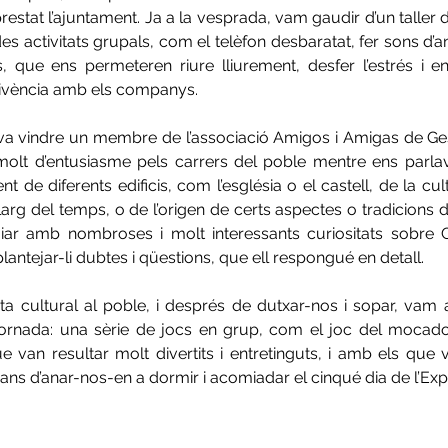
estat l’ajuntament. Ja a la vesprada, vam gaudir d’un taller d
es activitats grupals, com el telèfon desbaratat, fer sons d’an
, que ens permeteren riure lliurement, desfer l’estrés i enfo
vivència amb els companys. 
va vindre un membre de l’associació Amigos i Amigas de Ges
olt d’entusiasme pels carrers del poble mentre ens parlava
t de diferents edificis, com l’església o el castell, de la cultu
llarg del temps, o de l’origen de certs aspectes o tradicions 
ar amb nombroses i molt interessants curiositats sobre Ge
plantejar-li dubtes i qüestions, que ell respongué en detall.
ta cultural al poble, i després de dutxar-nos i sopar, vam ar
 jornada: una sèrie de jocs en grup, com el joc del mocador
ue van resultar molt divertits i entretinguts, i amb els que
ns d’anar-nos-en a dormir i acomiadar el cinqué dia de l’Exp