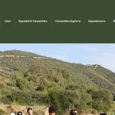
Inici
Expedició Cavanilles
Cavanilles Explora
Expedicions
N