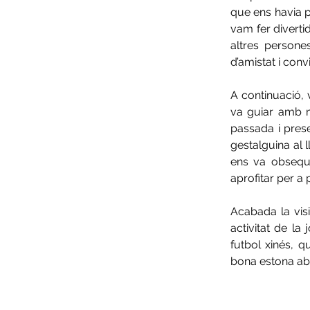
que ens havia pr
vam fer divertid
altres persones
d’amistat i con
A continuació, 
va guiar amb m
passada i presen
gestalguina al 
ens va obsequi
aprofitar per a 
Acabada la visi
activitat de la
futbol xinés, q
bona estona aba