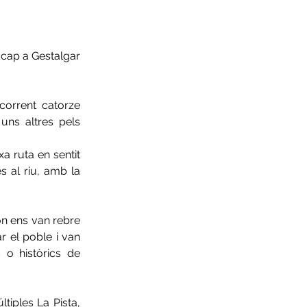
cap a Gestalgar 
orrent catorze 
uns altres pels 
a ruta en sentit 
 al riu, amb la 
on ens van rebre 
 el poble i van 
o històrics de 
iples La Pista, 