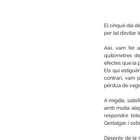
El cinqué dia d
per tal d’evitar
Així, vam fer 
quilòmetres de
efectes que la p
Els qui estigué
contrari, vam p
pèrdua de vegeta
A migdia, satis
amb molta alegr
respondre tote
Gestalgar, i sob
Després de la r