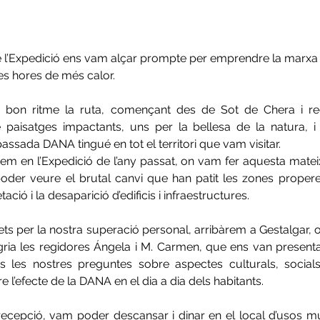
e l’Expedició ens vam alçar prompte per emprendre la marxa 
 les hores de més calor. 
a bon ritme la ruta, començant des de Sot de Chera i rec
 paisatges impactants, uns per la bellesa de la natura, i 
assada DANA tingué en tot el territori que vam visitar. 
rem en l’Expedició de l’any passat, on vam fer aquesta mateix
oder veure el brutal canvi que han patit les zones properes
ció i la desaparició d’edificis i infraestructures. 
fets per la nostra superació personal, arribàrem a Gestalgar, 
ia les regidores Ángela i M. Carmen, que ens van presentar
s les nostres preguntes sobre aspectes culturals, socials 
re l’efecte de la DANA en el dia a dia dels habitants.
ecepció, vam poder descansar i dinar en el local d’usos múlt