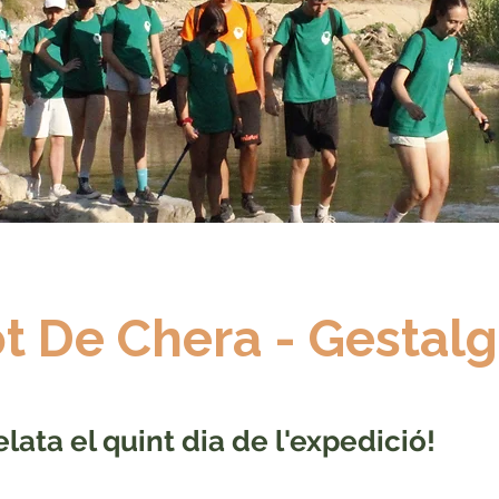
t De Chera - Gestalg
elata el quint dia de l'expedició!