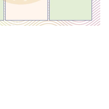
Inicio
Expedició Cavanilles
Preguntas frecuentes
Contacto
Novedades
Colabora