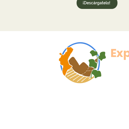
¡Descárgatelo!
Exp
¡Atrévete a vivir la aventura
expediciocavanilles@gmail