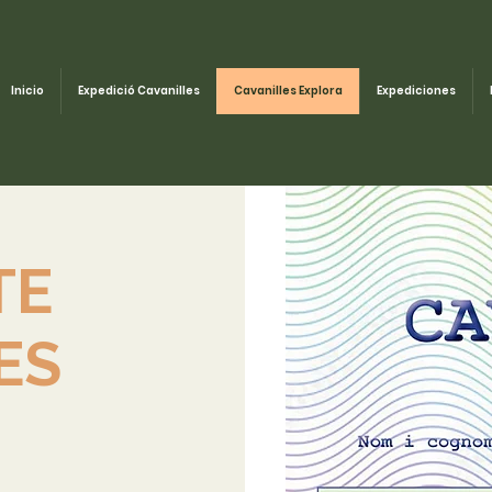
Inicio
Expedició Cavanilles
Cavanilles Explora
Expediciones
TE
ES