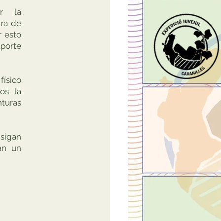
r la
ura de
r esto
orte
ísico
os la
nturas
sigan
rán un