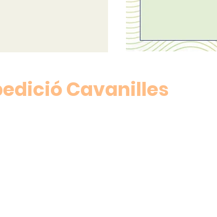
edició Cavanilles
!
.com