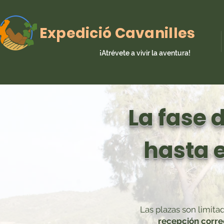
Expedició Cavanilles
¡Atrévete a vivir la aventura!
La fase 
hasta e
Las plazas son limita
recepción correc