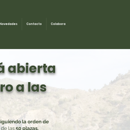
Novedades
Contacto
Colabora
á abierta
ro a las
siguiendo la orden de
n de las
50 plazas.