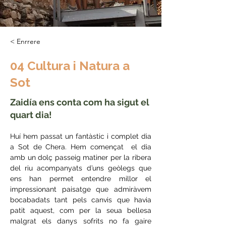
< Enrrere
04 Cultura i Natura a
Sot
Zaidía ens conta com ha sigut el
quart dia!
Huí hem passat un fantàstic i complet dia 
a Sot de Chera. Hem començat  el dia 
amb un dolç passeig matiner per la ribera 
del riu acompanyats d’uns geòlegs que 
ens han permet entendre millor el 
impressionant paisatge que admiràvem 
bocabadats tant pels canvis que havia 
patit aquest, com per la seua bellesa 
malgrat els danys sofrits no fa gaire 