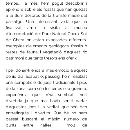
temps. I a més, hem pogut descobrir i 
aprendre sobre els fòssils que han quedat 
a la llum després de la transformació del 
paisatge. Una interessant volta que ha 
finalitzat amb la visita al museu 
d’interpretació del Parc Natural Chera-Sot 
de Chera on estan exposades diferents  
exemples d’elements geològocs, fóssils o 
restes de fauna i vegetació d’aquest ric 
patrimoni que tants tresors ens oferix.
I per donar-li encara més emoció a aquest 
bonic dia, acabat el passeig, hem realitzat 
una competició de jocs tradicionals típics 
de la zona, com són les birles o la granota, 
experiència que m’ha semblat molt 
divertida ja que mai havia sentit parlar 
d’aquestos jocs i la veritat que són ben 
entretinguts i divertits. Que bé ho hem 
passat buscant el màxim número de 
punts entre rialles i molt de 