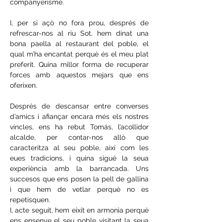
companyerisme.
I, per si açò no fora prou, després de 
refrescar-nos al riu Sot, hem dinat una 
bona paella al restaurant del poble, el 
qual m’ha encantat perquè és el meu plat 
preferit. Quina millor forma de recuperar 
forces amb aquestos mejars que ens 
oferixen.
Després de descansar entre converses 
d’amics i afiançar encara més els nostres 
víncles, ens ha rebut Tomás, l’acollidor 
alcalde, per contar-nos allò que 
caracteritza al seu poble, així com les 
eues tradicions, i quina sigué la seua 
experiència amb la barrancada. Uns 
succesos que ens posen la pell de gallina 
i que hem de vetlar perquè no es 
repetisquen. 
I, acte seguit, hem eixit en armonia perquè 
ens ensenye el seu poble visitant la seua 