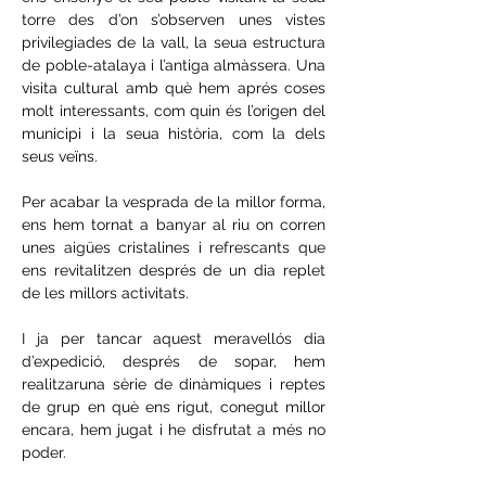
torre des d’on s’observen unes vistes 
privilegiades de la vall, la seua estructura 
de poble-atalaya i l’antiga almàssera. Una 
visita cultural amb què hem aprés coses 
molt interessants, com quin és l’origen del 
municipi i la seua història, com la dels 
seus veïns.
Per acabar la vesprada de la millor forma, 
ens hem tornat a banyar al riu on corren 
unes aigües cristalines i refrescants que 
ens revitalitzen després de un dia replet 
de les millors activitats.
I ja per tancar aquest meravellós dia 
d’expedició, després de sopar, hem 
realitzaruna sèrie de dinàmiques i reptes 
de grup en què ens rigut, conegut millor 
encara, hem jugat i he disfrutat a més no 
poder.