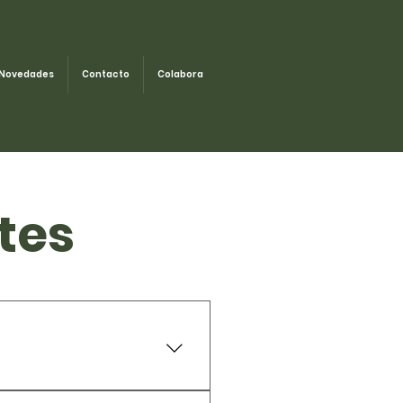
Novedades
Contacto
Colabora
tes
omento de la Expedición.