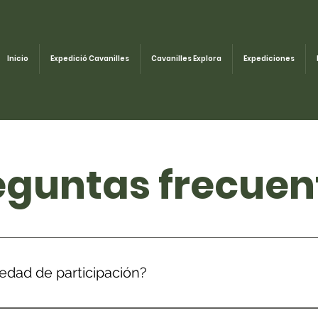
Inicio
Expedició Cavanilles
Cavanilles Explora
Expediciones
eguntas frecuen
 edad de participación?
narios tendrán que tener 15, 16 o 17 años cumplidos en el m